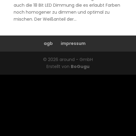
auch die 18 Bit LED Dimmung die es erlaubt Farben
noch homogener zu dimmen und optimal zu
mischen. Der Weißanteil der...
agb
impressum
© 2026 around - GmbH
Erstellt von
BoGugu