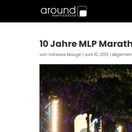
10 Jahre MLP Maratho
von
Vanessa Mauge
|
Juni 10, 2013
|
Allgemei